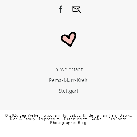
Zeitpunkten.
Kommentar abgeben
in Weinstadt
Rems-Murr-Kreis
Stuttgart
© 2026 Lea Weber Fotografin für Babys, Kinder & Familien | Babys,
Kids & Family |
Impressum
|
Datenschutz
|
AGBs
|
ProPhoto
Photographer Blog