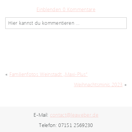
Einblenden
0 Kommentare
Hier kannst du kommentieren ...
Deine E-Mail wird
nicht
veröffentlicht oder geteilt.
Benötigte Felder sind markiert. *
«
Familienfotos Weinstadt „Maxi-Plus“
Weihnachtsminis 2023
»
Speichere Namen, E-Mail und Website in diesem
E-Mail:
contact@leaweber.de
Browser für weitere Kommentare zu späteren
Telefon: 07151 2569230