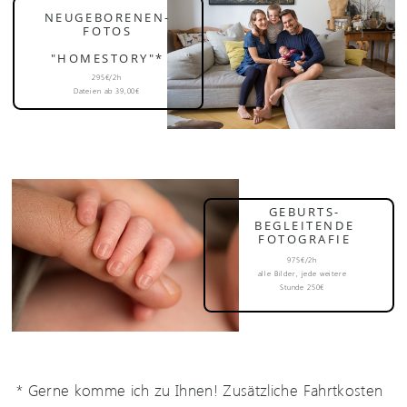
NEUGEBORENEN-
FOTOS
"HOMESTORY"*
295€/2h
Dateien ab 39,00€
GEBURTS-
BEGLEITENDE
FOTOGRAFIE
975€/2h
alle Bilder, jede weitere
Stunde 250€
* Gerne komme ich zu Ihnen! Zusätzliche Fahrtkosten