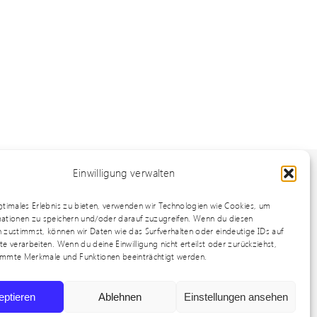
Einwilligung verwalten
ptimales Erlebnis zu bieten, verwenden wir Technologien wie Cookies, um
in Weinstadt
ationen zu speichern und/oder darauf zuzugreifen. Wenn du diesen
 zustimmst, können wir Daten wie das Surfverhalten oder eindeutige IDs auf
Rems-Murr-Kreis
e verarbeiten. Wenn du deine Einwilligung nicht erteilst oder zurückziehst,
immte Merkmale und Funktionen beeinträchtigt werden.
Stuttgart
eptieren
Ablehnen
Einstellungen ansehen