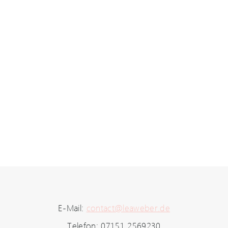
E-Mail:
contact@leaweber.de
Telefon: 07151 2569230