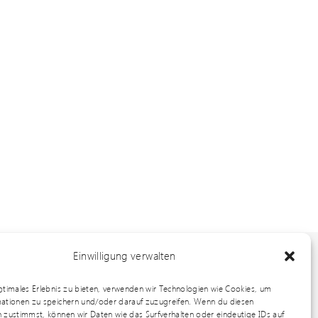
Einwilligung verwalten
ptimales Erlebnis zu bieten, verwenden wir Technologien wie Cookies, um
in Weinstadt
ationen zu speichern und/oder darauf zuzugreifen. Wenn du diesen
 zustimmst, können wir Daten wie das Surfverhalten oder eindeutige IDs auf